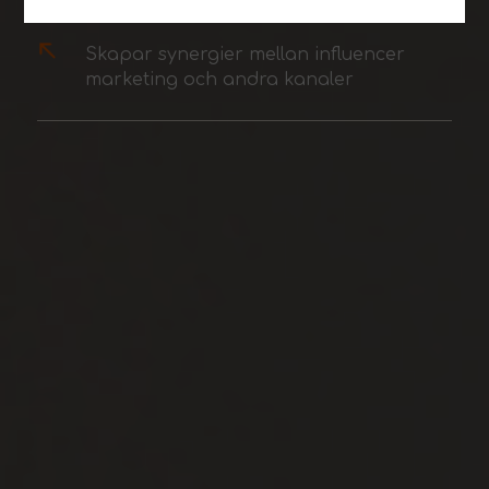
Skapar synergier mellan influencer
marketing och andra kanaler