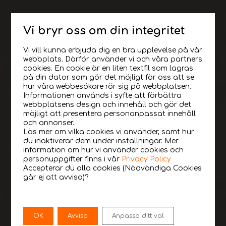
Vi bryr oss om din integritet
Influencer
Vi vill kunna erbjuda dig en bra upplevelse på vår
webbplats. Därför använder vi och våra partners
cookies. En cookie är en liten textfil som lagras
Marketing
på din dator som gör det möjligt för oss att se
hur våra webbesökare rör sig på webbplatsen.
Informationen används i syfte att förbättra
webbplatsens design och innehåll och gör det
möjligt att presentera personanpassat innehåll
och annonser.
Läs mer om vilka cookies vi använder, samt hur
Boka möte
du inaktiverar dem under inställningar. Mer
information om hur vi använder cookies och
personuppgifter finns i vår
Privacy Policy
Accepterar du alla cookies (Nödvändiga Cookies
Vi hittar era Influencers
går ej att avvisa)?
Kordinerar och säkerställer leverans
OK
Avvisa
Anpassa ditt val