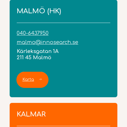
MALMÖ (HK)
040-6437950
malmo@innosearch.se
Kärleksgatan 1A
211 45 Malmö
Karta
KALMAR