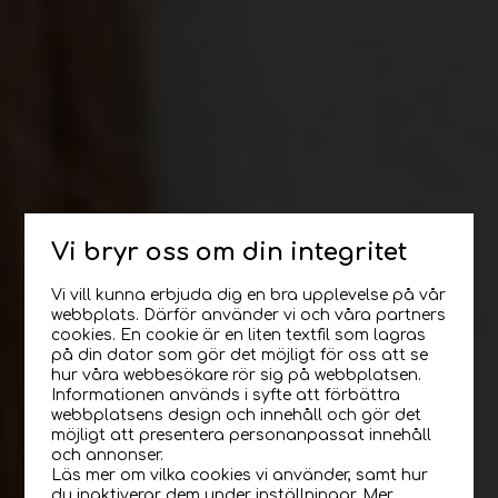
Vi bryr oss om din integritet
Vi vill kunna erbjuda dig en bra upplevelse på vår
webbplats. Därför använder vi och våra partners
TikTok Ads
cookies. En cookie är en liten textfil som lagras
på din dator som gör det möjligt för oss att se
hur våra webbesökare rör sig på webbplatsen.
Informationen används i syfte att förbättra
webbplatsens design och innehåll och gör det
möjligt att presentera personanpassat innehåll
och annonser.
Läs mer om vilka cookies vi använder, samt hur
Boka möte
du inaktiverar dem under inställningar. Mer