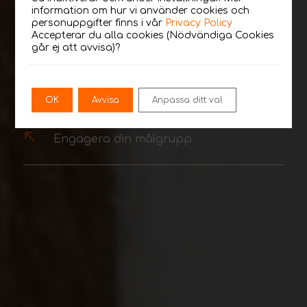
information om hur vi använder cookies och
personuppgifter finns i vår
Privacy Policy
Accepterar du alla cookies (Nödvändiga Cookies
Maximera räckvidden med TikTok Ads
går ej att avvisa)?
Öka medvetenheten mot rätt målgrupp
OK
Avvisa
Anpassa ditt val
Engagera din målgrupp