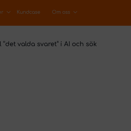
er
Kundcase
Om oss
l “det valda svaret” i AI och sök