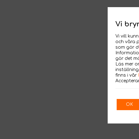
Vi bry
Vi vill ku
och våra p
som gör de
Informatio
gör det mö
Läs mer om
inställnin
finns i vår
Accepterar
OK