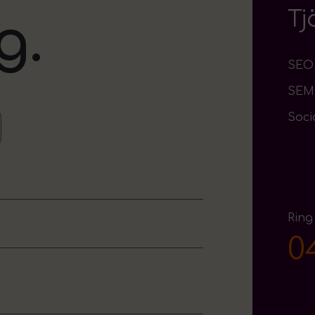
Tj
g.
SEO
SEM
Soci
Ring
0