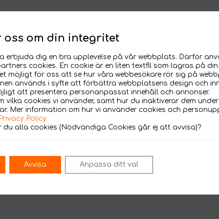
r oss om din integritet
nna erbjuda dig en bra upplevelse på vår webbplats. Därför anv
artners cookies. En cookie är en liten textfil som lagras på di
t möjligt för oss att se hur våra webbesökare rör sig på webb
nen används i syfte att förbättra webbplatsens design och in
jligt att presentera personanpassat innehåll och annonser.
 vilka cookies vi använder, samt hur du inaktiverar dem under
gar. Mer information om hur vi använder cookies och personupp
Privacy Policy
 du alla cookies (Nödvändiga Cookies går ej att avvisa)?
Avvisa
Anpassa ditt val