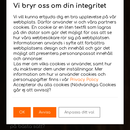
Instagram indexeras
Vi bryr oss om din integritet
nu av Google – vad
Vi vill kunna erbjuda dig en bra upplevelse på vår
innebär det för ditt
webbplats. Därför använder vi och våra partners
cookies. En cookie är en liten textfil som lagras
företag?
på din dator som gör det möjligt för oss att se
hur våra webbesökare rör sig på webbplatsen.
Informationen används i syfte att förbättra
webbplatsens design och innehåll och gör det
möjligt att presentera personanpassat innehåll
Google har nyligen bekräftat att de kommer
och annonser.
indexera innehåll från Instagram med start
Läs mer om vilka cookies vi använder, samt hur
du inaktiverar dem under inställningar. Mer
den 10 juli 2025, vilket innebär att inlägg från
information om hur vi använder cookies och
plattformen kan börja visas i Googles
personuppgifter finns i vår
Privacy Policy
sökresultat. En förändring som kan få stor
Accepterar du alla cookies (Nödvändiga Cookies
går ej att avvisa)?
påverkan för företag och organisationer
som använder Instagram som en kanal för
varumärkesbyggande, försäljning och
kommunikation. Men vad betyder det här i
OK
Avvisa
Anpassa ditt val
praktiken – och hur kan man dra nytta av det
på bästa sätt?