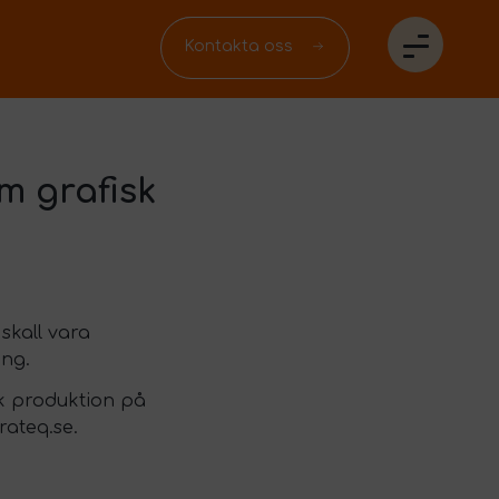
Kontakta oss
m grafisk
skall vara
ing.
isk produktion på
rateq.se.