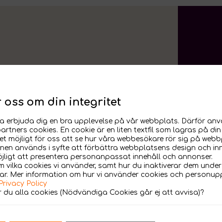
r oss om din integritet
nna erbjuda dig en bra upplevelse på vår webbplats. Därför anv
Tj
g.
artners cookies. En cookie är en liten textfil som lagras på di
t möjligt för oss att se hur våra webbesökare rör sig på webb
nen används i syfte att förbättra webbplatsens design och in
jligt att presentera personanpassat innehåll och annonser.
SEO
 vilka cookies vi använder, samt hur du inaktiverar dem under
gar. Mer information om hur vi använder cookies och personupp
SEM
Privacy Policy
 du alla cookies (Nödvändiga Cookies går ej att avvisa)?
Soci