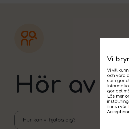
Vi bry
Vi vill ku
Hör av di
och våra p
som gör de
Informatio
gör det mö
Läs mer om
inställnin
finns i vår
Accepterar
Hur kan vi hjälpa dig?