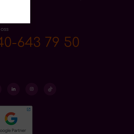
 oss
40-643 79 50