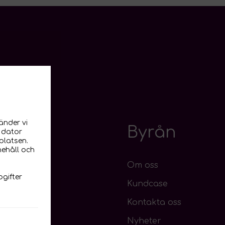
änder vi
änster
Byrån
n dator
platsen.
nehåll och
Om oss
gifter
Kundcase
ala Medier
Kontakta oss
Nyheter