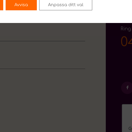
Avvisa
Anpassa ditt val
Ring
0