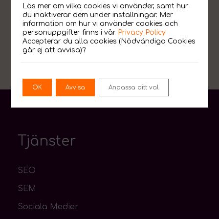
Läs mer om vilka cookies vi använder, samt hur
du inaktiverar dem under inställningar. Mer
information om hur vi använder cookies och
personuppgifter finns i vår
Privacy Policy
Accepterar du alla cookies (Nödvändiga Cookies
går ej att avvisa)?
OK
Avvisa
Anpassa ditt val
Tjänster
SEO
SEM
Sociala Medier