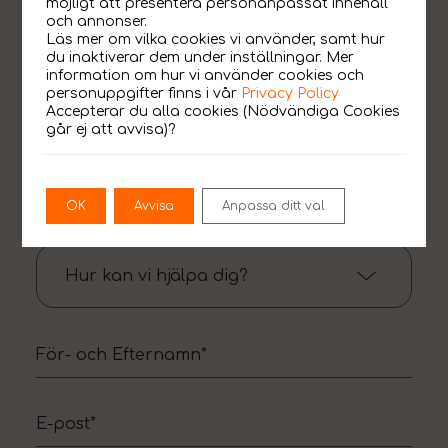
möjligt att presentera personanpassat innehåll
och annonser.
Läs mer om vilka cookies vi använder, samt hur
du inaktiverar dem under inställningar. Mer
information om hur vi använder cookies och
personuppgifter finns i vår
Privacy Policy
Accepterar du alla cookies (Nödvändiga Cookies
går ej att avvisa)?
Hör av dig.
OK
Avvisa
Anpassa ditt val
Hur kan vi hjälpa dig?