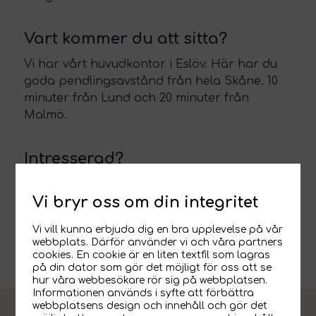
Vart kommer du att sitta?
Vi har vårt huvudkontor i Eslöv. Här har du
goda pendlingsavstånd från hela Skåne. 10
minuter från Lund och 20 minuter från
Malmö.
Intresserad?
Är du intresserad av att bli en av oss, hör av
Vi bryr oss om din integritet
dig till Jens Andersson
på
jens@innosearch.se
eller på telefon 070
Vi vill kunna erbjuda dig en bra upplevelse på vår
214 40 20.
webbplats. Därför använder vi och våra partners
cookies. En cookie är en liten textfil som lagras
på din dator som gör det möjligt för oss att se
hur våra webbesökare rör sig på webbplatsen.
Informationen används i syfte att förbättra
webbplatsens design och innehåll och gör det