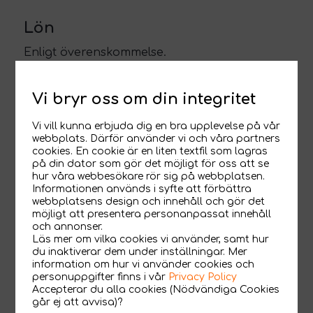
Lön
Enligt överenskommelse.
Vart kommer du att sitta?
Vi bryr oss om din integritet
På vårt huvudkontor i Eslöv. Här har du goda
Vi vill kunna erbjuda dig en bra upplevelse på vår
pendlingsavstånd från hela Skåne. 10 minuter
webbplats. Därför använder vi och våra partners
från Lund och 20 minuter från Malmö.
cookies. En cookie är en liten textfil som lagras
på din dator som gör det möjligt för oss att se
hur våra webbesökare rör sig på webbplatsen.
Tillträde
Informationen används i syfte att förbättra
webbplatsens design och innehåll och gör det
Enligt överenskommelse, men gärna i
möjligt att presentera personanpassat innehåll
och annonser.
november.
Läs mer om vilka cookies vi använder, samt hur
du inaktiverar dem under inställningar. Mer
information om hur vi använder cookies och
Intresserad?
personuppgifter finns i vår
Privacy Policy
Accepterar du alla cookies (Nödvändiga Cookies
Är du intresserad av att bli en av oss, hör av
går ej att avvisa)?
dig till Jens Andersson