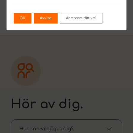
på
jens@innosearch.se
eller på telefon 070
214 40 20.
OK
Avvisa
Anpassa ditt val
Hör av dig.
Hur kan vi hjälpa dig?