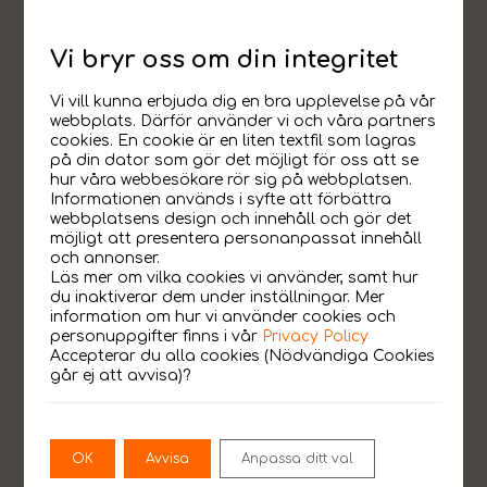
Vi bryr oss om din integritet
Vi vill kunna erbjuda dig en bra upplevelse på vår
webbplats. Därför använder vi och våra partners
cookies. En cookie är en liten textfil som lagras
på din dator som gör det möjligt för oss att se
Hör av dig.
hur våra webbesökare rör sig på webbplatsen.
Informationen används i syfte att förbättra
webbplatsens design och innehåll och gör det
möjligt att presentera personanpassat innehåll
och annonser.
Läs mer om vilka cookies vi använder, samt hur
Hur kan vi hjälpa dig?
du inaktiverar dem under inställningar. Mer
information om hur vi använder cookies och
personuppgifter finns i vår
Privacy Policy
Accepterar du alla cookies (Nödvändiga Cookies
går ej att avvisa)?
OK
Avvisa
Anpassa ditt val