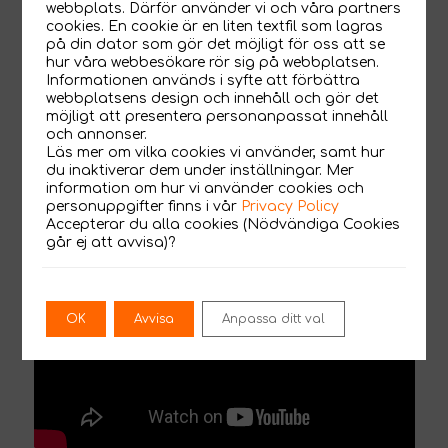
webbplats. Därför använder vi och våra partners
cookies. En cookie är en liten textfil som lagras
på din dator som gör det möjligt för oss att se
hur våra webbesökare rör sig på webbplatsen.
Sluta Gräv i Arga Snickaren
Informationen används i syfte att förbättra
webbplatsens design och innehåll och gör det
hemma hos Bert Karlsson
möjligt att presentera personanpassat innehåll
och annonser.
Läs mer om vilka cookies vi använder, samt hur
du inaktiverar dem under inställningar. Mer
information om hur vi använder cookies och
personuppgifter finns i vår
Privacy Policy
Accepterar du alla cookies (Nödvändiga Cookies
går ej att avvisa)?
OK
Avvisa
Anpassa ditt val