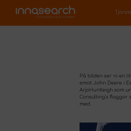
Tjänst
På bilden ser ni en li
emot John Deere i Esl
ArjoHuntleigh som und
Consulting’s flaggor
med.