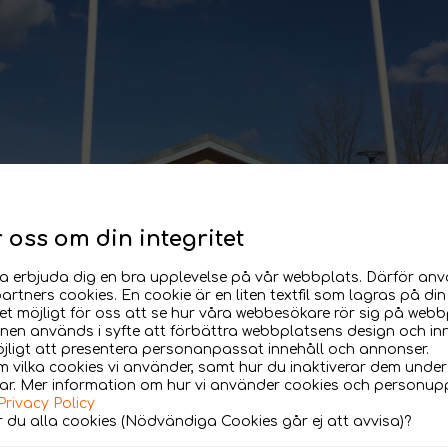
r oss om din integritet
nna erbjuda dig en bra upplevelse på vår webbplats. Därför anv
artners cookies. En cookie är en liten textfil som lagras på di
t möjligt för oss att se hur våra webbesökare rör sig på webb
nen används i syfte att förbättra webbplatsens design och in
jligt att presentera personanpassat innehåll och annonser.
 vilka cookies vi använder, samt hur du inaktiverar dem under
gar. Mer information om hur vi använder cookies och personupp
Privacy Policy
 du alla cookies (Nödvändiga Cookies går ej att avvisa)?