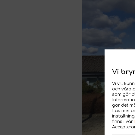
Vi bry
Vi vill ku
och våra p
som gör de
Informatio
gör det mö
Läs mer om
inställnin
finns i vår
Accepterar