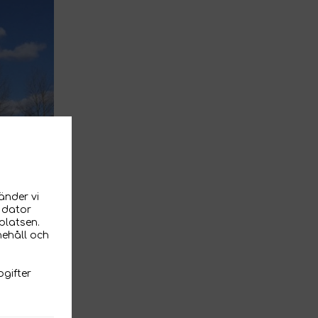
änder vi
n dator
platsen.
nehåll och
gifter