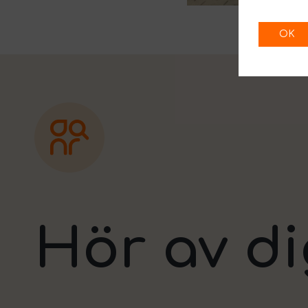
OK
Hör av di