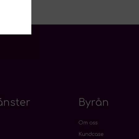
änster
Byrån
Om oss
Kundcase