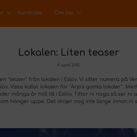
er
Kundcase
Om oss
Lokalen: Liten teaser
4 april 2015
ten “teaser” från lokalen i Eslöv. Vi sitter numera på V
öv. Vissa kallar lokalen för “Arjo’s gamla lokaler”. M
er många år höll till i Eslöv. Tittar ni noga så ser ni 
 som hänger uppe. Det dröjer nog inte länge innan ni 