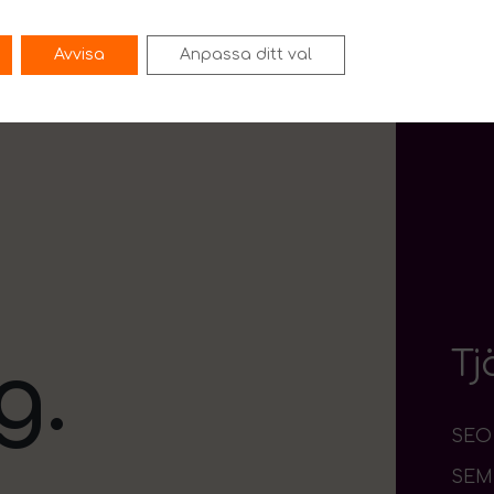
Avvisa
Anpassa ditt val
Tj
g.
SEO
SEM